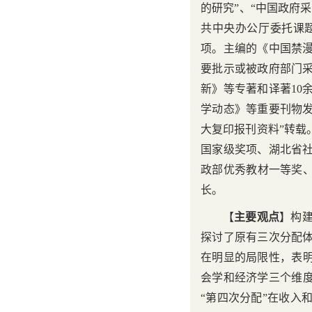
的研究”、“中国政府
共中央办公厅委托课
项。主编的《中国禁
要批示或被政府部门
新》等专著和译著
10
学动态》等重要刊物
大复印报刊资料”转载
国家级奖项、湖北省
政部优秀教材一等奖
长。
【
主要观点
】
构
探讨了原有三次分配
在明显的局限性，表明
会学和经济学三个维度
“第四次分配”在收入